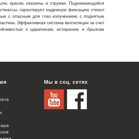
ли, краски, окалины и стружки. Поднимающийся
астмассы, гарантирует надежную фиксацию стекол
ные с опасным для глаз излучением; с поднятым
пластика. Эффективная система вентиляции за счет
ойчивостью к царапинам, истиранию и брызгам
ия
Мы в соц. сетях
лата
и
вара
азов
 нами