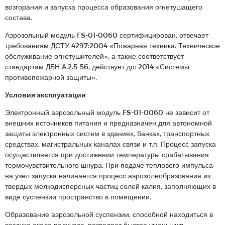
возгорания и запуска процесса образования огнетушащего
состава.
Аэрозольный модуль FS-01-0060 сертифицирован, отвечает
требованиям ДСТУ 4297:2004 «Пожарная техника. Техническое
обслуживание огнетушителей», а также соответствует
стандартам ДБН А.2.5-56, действует до: 2014 «Системы
противопожарной защиты».
Условия эксплуатации
Электронный аэрозольный модуль FS-01-0060 не зависит от
внешних источников питания и предназначен для автономной
защиты электронных систем в зданиях, банках, транспортных
средствах, магистральных каналах связи и т.п. Процесс запуска
осуществляется при достижении температуры срабатывания
термочувствительного шнура. При подаче теплового импульса
на узел запуска начинается процесс аэрозолеобразования из
твердых мелкодисперсных частиц солей калия, заполняющих в
виде суспензии пространство в помещении.
Образование аэрозольной суспензии, способной находиться в
воздухе около получаса, позволяет быстро уменьшить