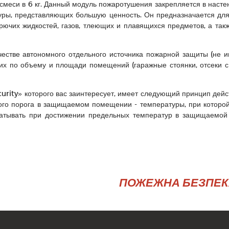
смеси в 6 кг. Данный модуль пожаротушения закрепляется в наст
туры, представляющих большую ценность. Он предназначается дл
рючих жидкостей, газов, тлеющих и плавящихся предметов, а такж
естве автономного отдельного источника пожарной защиты (не и
их по объему и площади помещений (гаражные стоянки, отсеки с
rity» которого вас заинтересует, имеет следующий принцип дейст
ого порога в защищаемом помещении - температуры, при которо
абатывать при достижении предельных температур в защищаемой
ПОЖЕЖНА БЕЗПЕКА 