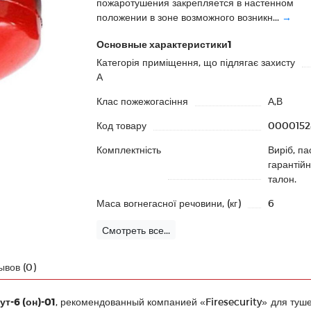
пожаротушения закрепляется в настенном
положении в зоне возможного возникн...
→
Основные характеристики1
Категорія приміщення, що підлягає захисту
А
Клас пожежогасіння
А,В
Код товару
0000152
Комплектність
Виріб, па
гарантій
талон.
Маса вогнегасної речовини, (кг)
6
Смотреть все...
ывов (0)
т-6 (он)-01
, рекомендованный компанией «Firesecurity» для туше