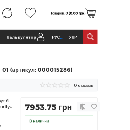
Товаров, 0 (
0.00 грн
)
ы
Калькулятор
РУС
УКР
01 (артикул: 000015286)
0 отзывов
ут-6
7953.75 грн
urity»
В наличии
ь