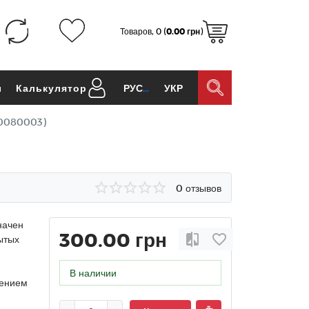
Товаров, 0 (
0.00 грн
)
ы
Калькулятор
РУС
УКР
00080003)
0 отзывов
начен
300.00 грн
ытых
В наличии
жением