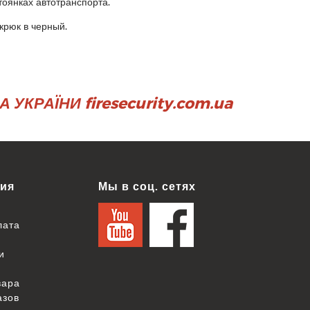
тоянках автотранспорта.
крюк в черный.
УКРАЇНИ firesecurity.com.ua
ия
Мы в соц. сетях
лата
и
вара
азов