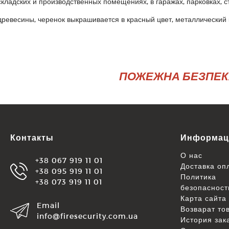
ладских и производственных помещениях, в гаражах, парковках, с
древесины, черенок выкрашивается в красный цвет, металлический 
ПОЖЕЖНА БЕЗПЕКА 
Контакты
Информац
О нас
+38 067 919 11 01
Доставка оп
+38 095 919 11 01
Политика
+38 073 919 11 01
безопасност
Карта сайта
Email
Возварат то
info@firesecurity.com.ua
История зак