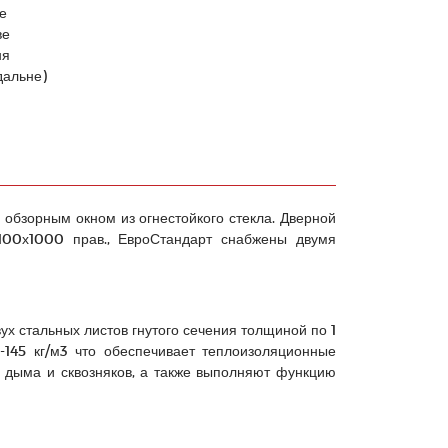
е
ве
ня
дальне)
обзорным окном из огнестойкого стекла. Дверной
00х1000 прав., ЕвроСтандарт снабжены двумя
х стальных листов гнутого сечения толщиной по 1
-145 кг/м3 что обеспечивает теплоизоляционные
о дыма и сквозняков, а также выполняют функцию