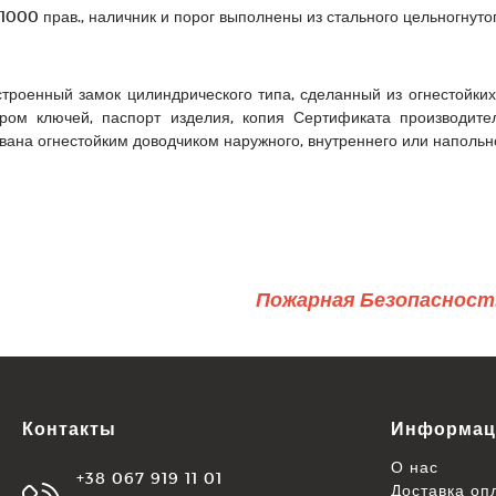
000 прав., наличник и порог выполнены из стального цельногнуто
троенный замок цилиндрического типа, сделанный из огнестойки
ором ключей, паспорт изделия, копия Сертификата производите
ана огнестойким доводчиком наружного, внутреннего или напольно
Пожарная Безопасност
Контакты
Информац
О нас
+38 067 919 11 01
Доставка оп