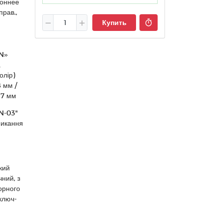
роннее
рав.,
Купить
GN»
а
олір)
8 мм /
17 мм
N-03"
микання
3
кий
ний, з
орного
ключ-