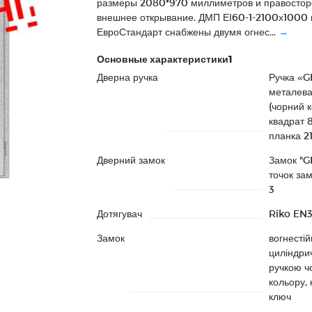
размеры 2080*970 миллиметров и правосто
внешнее открывание. ДМП ЕІ60-1-2100х1000 п
ЕвроСтандарт снабжены двумя огнес...
→
Основные характеристики1
Дверна ручка
Ручка «
металев
(чорний к
квадрат 
планка 2
Дверний замок
Замок "G
точок за
3
Дотягувач
Riko EN
Замок
вогнестій
циліндрич
ручкою ч
кольору, 
ключ