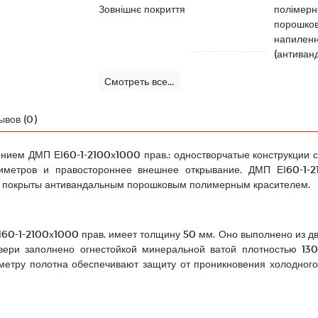
Зовнішнє покриття
полімерн
порошко
напилен
(антиван
Смотреть все...
ывов (0)
нием ДМП ЕІ60-1-2100х1000 прав.: одностворчатые конструкции с 
етров и правостороннее внешнее открывание. ДМП ЕІ60-1-21
и покрыты антивандальным порошковым полимерным красителем.
60-1-2100х1000 прав. имеет толщину 50 мм. Оно выполнено из дву
вери заполнено огнестойкой минеральной ватой плотностью 130
иметру полотна обеспечивают защиту от проникновения холодног