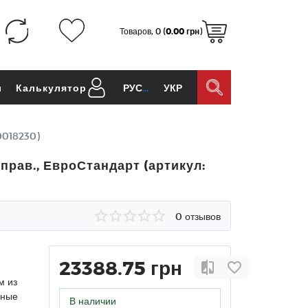
Товаров, 0 (
0.00 грн
)
ы
Калькулятор
РУС
УКР
0018230)
рав., ЕвроСтандарт (артикул:
0 отзывов
23388.75 грн
м из
лные
В наличии