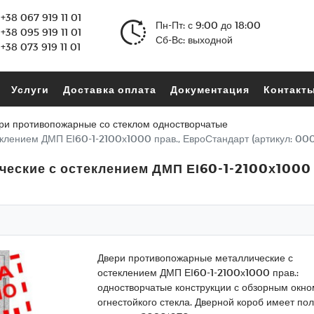
+38 067 919 11 01
Пн-Пт: с 9:00 до 18:00
+38 095 919 11 01
Сб-Вс: выходной
+38 073 919 11 01
Услуги
Доставка оплата
Документация
Контакт
ри противопожарные со стеклом одностворчатые
клением ДМП ЕІ60-1-2100х1000 прав., ЕвроСтандарт (артикул: 00
ские с остеклением ДМП ЕІ60-1-2100х1000 п
Двери противопожарные металлические с
остеклением ДМП ЕІ60-1-2100х1000 прав.:
одностворчатые конструкции с обзорным окно
огнестойкого стекла. Дверной короб имеет по