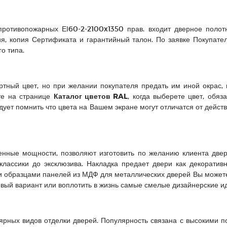
противопожарных ЕІ60-2-2100x1350 прав. входит дверное полотн
ия, копия Сертификата и гарантийный талон. По заявке Покупате
о типа.
ый цвет, но при желании покупателя предать им иной окрас,
те на странице
Каталог цветов RAL
, когда выберете цвет, обяз
ует помнить что цвета на Вашем экране могут отличатся от дейст
е мощности, позволяют изготовить по желанию клиента дверн
классики до эксклюзива. Накладка предает двери как декорати
и образцами панелей из МДФ для металлических дверей Вы может
товый вариант или воплотить в жизнь самые смелые дизайнерские и
рных видов отделки дверей. Популярность связана с высокими п