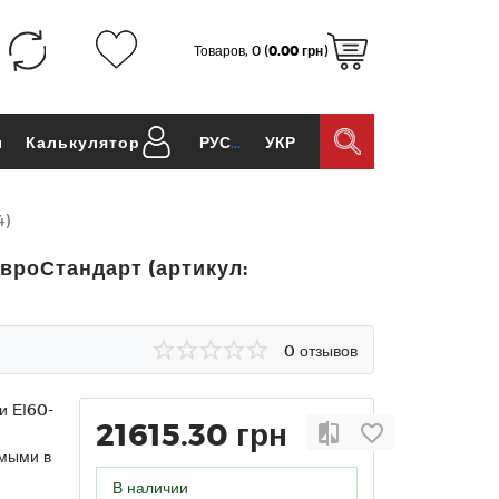
Товаров, 0 (
0.00 грн
)
ы
Калькулятор
РУС
УКР
4)
вроСтандарт (артикул:
0 отзывов
и ЕІ60-
21615.30 грн
емыми в
В наличии