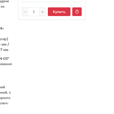
адачи
 из
Купить
GN»
а
олір)
8 мм /
17 мм
N-03"
микання
3
кий
ний, з
орного
ключ-