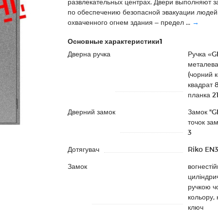
развлекательных центрах. Двери выполняют з
по обеспечению безопасной эвакуации людей
охваченного огнем здания – предел ...
→
Основные характеристики1
Дверна ручка
Ручка «
металев
(чорний к
квадрат 
планка 2
Дверний замок
Замок "G
точок за
3
Дотягувач
Riko EN
Замок
вогнестій
циліндрич
ручкою ч
кольору, 
ключ