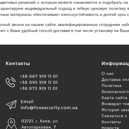
 цветовых решений, с которым можете ознакомится и подобрать на
арантируем индивидуальный подход и гибкую ценовую политику в
нные материалы обеспечивают износоустойчивость и долгий срок 
тный звонок на нашем сайте, квалифицированные сотрудники набе
уют с Вами удобный способ доставки в том числе установку на Ваш
Контакты
Информац
О нас
+38 067 919 11 01
Доставка оп
+38 095 919 11 01
Политика
+38 073 919 11 01
безопасност
Карта сайта
Email
Возварат то
info@firesecurity.com.ua
История зак
Связаться с
02121, г. Киев, ул.
Контакты
Автопарковая, 7
Новости