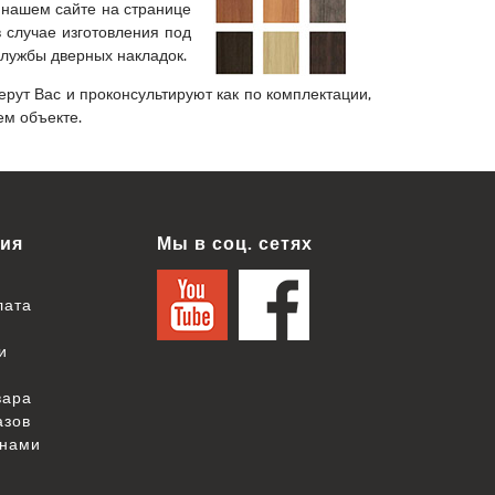
 нашем сайте на странице
 случае изготовления под
службы дверных накладок.
рут Вас и проконсультируют как по комплектации,
ем объекте.
ия
Мы в соц. сетях
лата
и
вара
азов
 нами