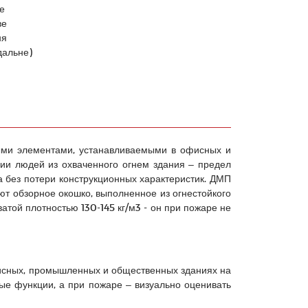
е
ве
ня
дальне)
ными элементами, устанавливаемыми в офисных и
ции людей из охваченного огнем здания – предел
а без потери конструкционных характеристик. ДМП
ют обзорное окошко, выполненное из огнестойкого
атой плотностью 130-145 кг/м3 - он при пожаре не
офисных, промышленных и общественных зданиях на
ые функции, а при пожаре – визуально оценивать