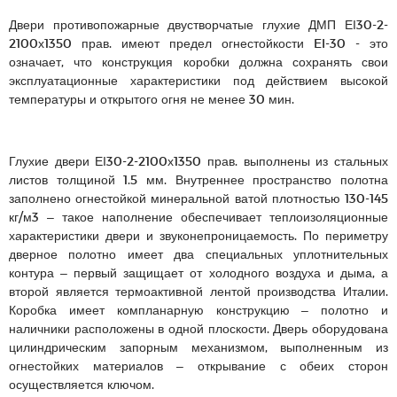
Двери противопожарные двустворчатые глухие ДМП ЕІ30-2-
2100х1350 прав. имеют предел огнестойкости EI-30 - это
означает, что конструкция коробки должна сохранять свои
эксплуатационные характеристики под действием высокой
температуры и открытого огня не менее 30 мин.
Глухие двери ЕІ30-2-2100х1350 прав. выполнены из стальных
листов толщиной 1.5 мм. Внутреннее пространство полотна
заполнено огнестойкой минеральной ватой плотностью 130-145
кг/м3 – такое наполнение обеспечивает теплоизоляционные
характеристики двери и звуконепроницаемость. По периметру
дверное полотно имеет два специальных уплотнительных
контура – первый защищает от холодного воздуха и дыма, а
второй является термоактивной лентой производства Италии.
Коробка имеет компланарную конструкцию – полотно и
наличники расположены в одной плоскости. Дверь оборудована
цилиндрическим запорным механизмом, выполненным из
огнестойких материалов – открывание с обеих сторон
осуществляется ключом.