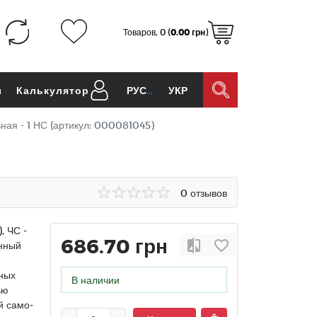
Товаров, 0 (
0.00 грн
)
ы
Калькулятор
РУС
УКР
ная - 1 НС (артикул: 000081045)
0 отзывов
, ЧС -
686.70 грн
енный
дных
В наличии
ью
й само-