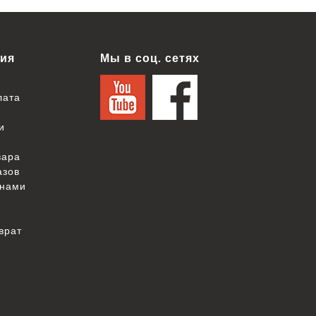
ия
Мы в соц. сетях
лата
и
вара
азов
 нами
врат