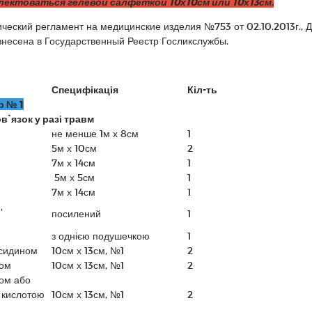
лектоваться гелевой салфеткой 10х10см или 10х13см.
ический регламент на медицинские изделия №753 от 02.10.2013г., 
 внесена в Государственный Реестр Госликслужбы.
Специфікація
Кіл-ть
р № 1
в`язок у разі травм
не менше 1м х 8см
1
5м х 10см
2
7м х 14см
1
5м х 5см
1
7м х 14см
1
,
посилений
1
з однією подушечкою
1
ксидином
10см х 13см, №1
2
ном
10см х 13см, №1
2
ном або
 кислотою
10см х 13см, №1
2