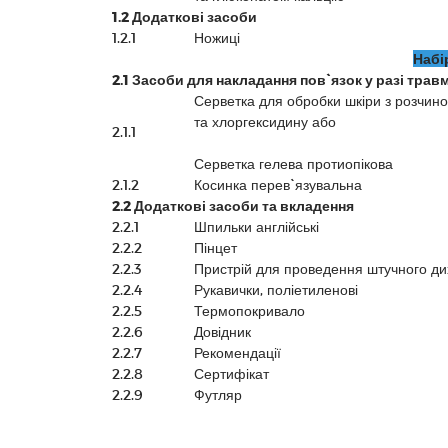
1.2 Додаткові засоби
1.2.1
Ножиці
Набі
2.1 Засоби для накладання пов`язок у разі трав
Серветка для обробки шкіри з розчино
та хлоргексидину або
2.1.1
Серветка гелева протиопікова
2.1.2
Косинка перев`язувальна
2.2 Додаткові засоби та вкладення
2.2.1
Шпильки англійські
2.2.2
Пінцет
2.2.3
Пристрій для проведення штучного д
2.2.4
Рукавички, поліетиленові
2.2.5
Термопокривало
2.2.6
Довідник
2.2.7
Рекомендації
2.2.8
Сертифікат
2.2.9
Футляр