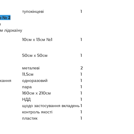
тупокінцеві
1
р № 2
м
м лідокаїну
10см х 13см №1
1
50см х 50см
1
металеві
2
11,5см
1
ихання
одноразовий
1
пара
1
160см х 210см
1
НДД
1
щодо застосування вкладень
1
контроль якості
1
пластик
1