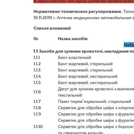
В зависимости от серии аптечка может комп
Нормативно-техническое регулирование
. Техн
19.11.2019 г. Аптечка медицинская автомобильная
Список вложений
№
Назва засобів
Набі
1.1 Засоби для зупинки кровотечі, накладання по
1.1.1
Бинт еластичний
1.1.2
Бинт марлевий, стерильний
1.1.3
Бинт марлевий, стерильний
1.1.4
Бинт марлевий, нестерильний
1.1.5
Бинт марлевий, нестерильний
Джгут для зупинки кровотечі з маячком
1.1.6
текстильний
1.1.7
Пакет перев`язувальний, стерильний
1.1.8
Серветки для обробки шкіри з хлорге
1.1.9
Серветки для обробки шкіри з фурагі
Серветки для обробки шкіри з фурагі
1.1.10
Серветки для обробки шкіри з борною
та глюконатом кальцію