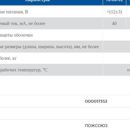
ие питания, В
=(12±3)
мый ток, мА, не более
40
защиты оболочки
е размеры (длина, ширина, высота), мм, не более
более, кг
рабочих температур, °С
о
000017353
ПОЖСОЮЗ