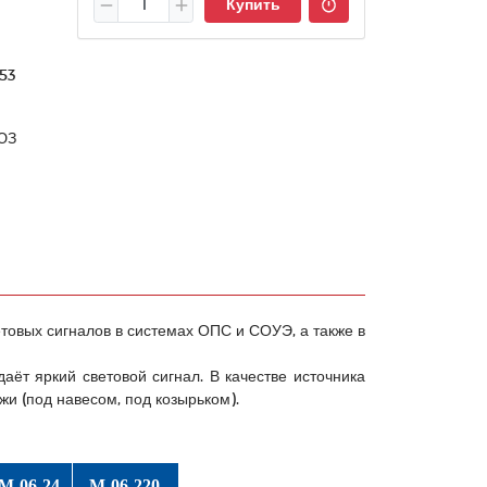
Купить
53
ЮЗ
товых сигналов в системах ОПС и СОУЭ, а также в
ёт яркий световой сигнал. В качестве источника
и (под навесом, под козырьком).
М-06-24
М-06-220