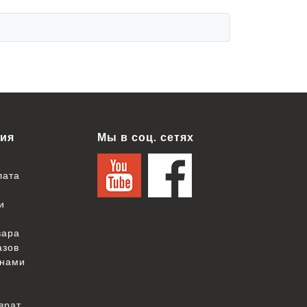
ия
Мы в соц. сетях
лата
и
вара
азов
 нами
врат