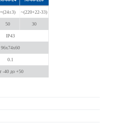
=(24±3)
~(220+22-33)
50
30
IP43
96х74х60
0.1
т -40 до +50