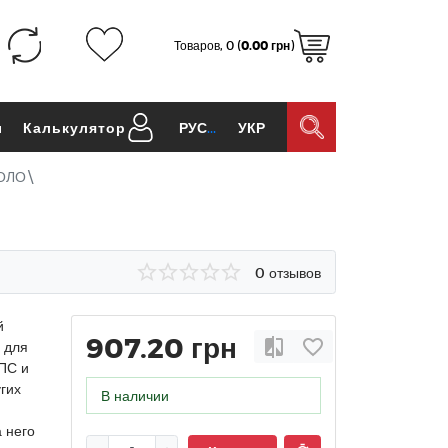
Товаров, 0 (
0.00 грн
)
ы
Калькулятор
РУС
УКР
СОЛО\
0 отзывов
й
907.20 грн
 для
ОПС и
гих
В наличии
 него